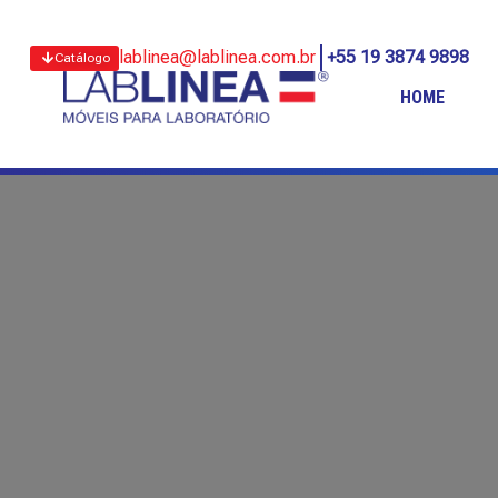
lablinea@lablinea.com.br
+55 19 3874 9898
Catálogo
HOME